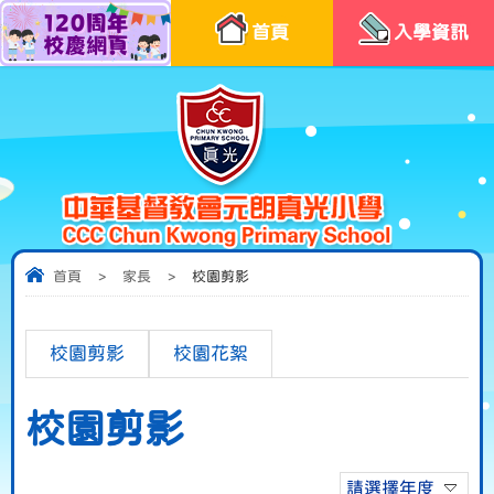
首頁
入學資訊
首頁
>
家長
>
校園剪影
校園剪影
校園花絮
校園剪影
請選擇年度