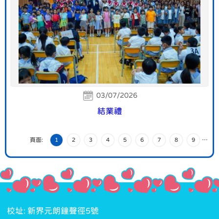
03/07/2026
結業禮
頁面:
1
2
3
4
5
6
7
8
9
…
校址: 新界元朗鐘聲徑5號