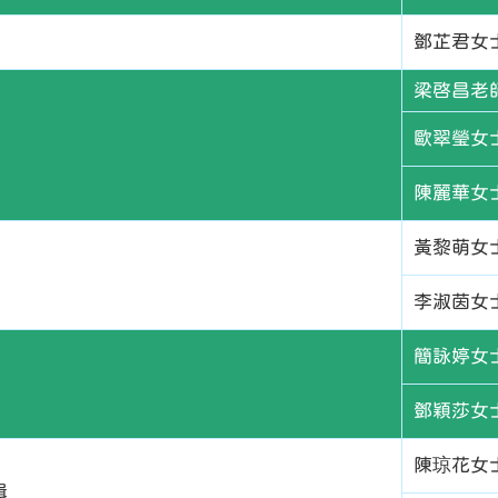
鄧芷君女
梁啓昌老
歐翠瑩女
陳麗華女
黃黎萌女
李淑茵女
簡詠婷女
鄧穎莎女
陳琼花女
輯