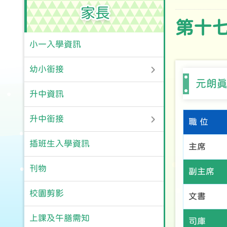
家長
第十
小一入學資訊
幼小銜接
元朗真
升中資訊
升中銜接
職 位
插班生入學資訊
主席
刊物
副主席
校園剪影
文書
上課及午膳需知
司庫