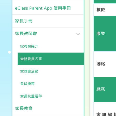
eClass Parent App 使用手冊
核數
家長手冊
家長教師會
康樂
家教會簡介
常務委員名單
聯絡
家教會活動
會員優惠
總務
家長校董選舉
家長教育
會 訊 編 