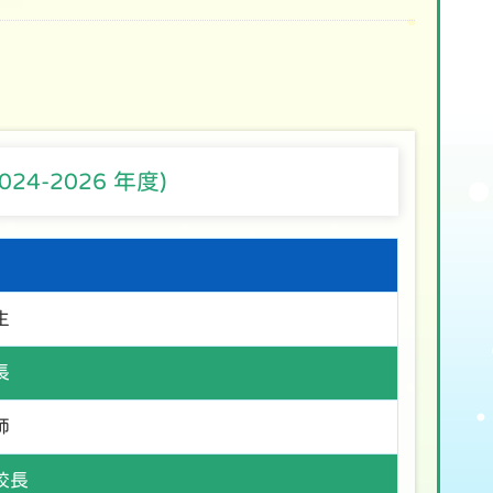
-2026 年度)
生
長
師
校長