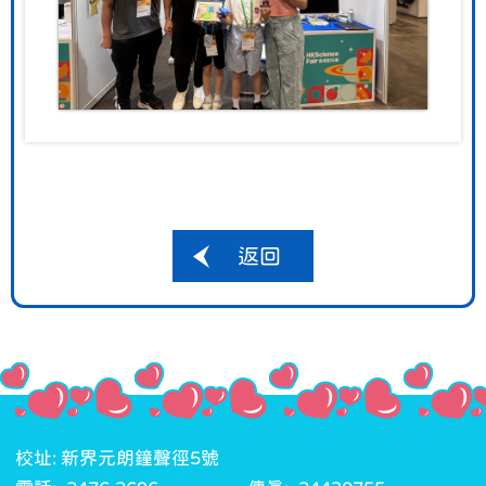
返回
校址: 新界元朗鐘聲徑5號