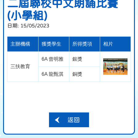
二屆聯校中文朗誦比賽
(小學組)
日期:
15/05/2023
主辦機構
獲獎學生
所得獎項
相片
6A 曾明雅
銀獎
三扶教育
6A 龍甄淇
銅獎
返回