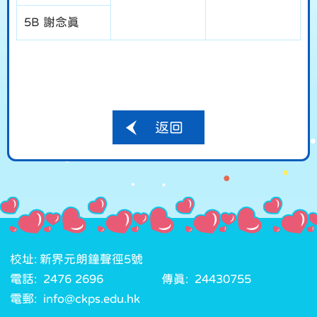
5B 謝念真
返回
校址: 新界元朗鐘聲徑5號
電話: 2476 2696
傳真: 24430755
電郵: info@ckps.edu.hk