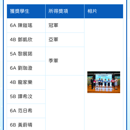
獲獎學生
所得獎項
相片
6A 陳鎧瑤
冠軍
4B 鄧凱欣
亞軍
5A 黎展諾
季軍
6A 劉珈澄
4B 龍家樂
5B 譚希汶
6A 范日希
6B 黃蔚晴