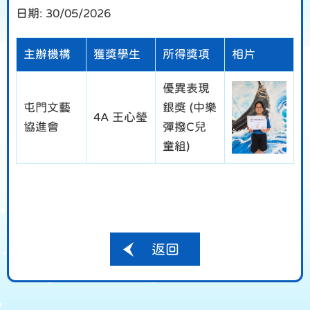
日期:
30/05/2026
主辦機構
獲獎學生
所得獎項
相片
優異表現
屯門文藝
銀獎 (中樂
4A 王心瑩
協進會
彈撥C兒
童組)
返回