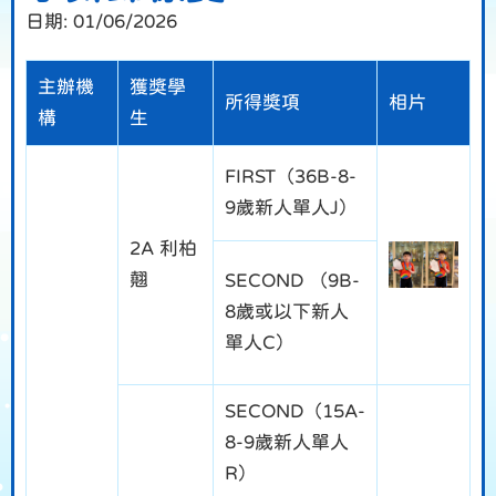
日期:
01/06/2026
主辦機
獲獎學
所得獎項
相片
構
生
FIRST（36B-8-
9歲新人單人J）
2A 利柏
翹
SECOND （9B-
8歲或以下新人
單人C）
SECOND（15A-
8-9歲新人單人
R）