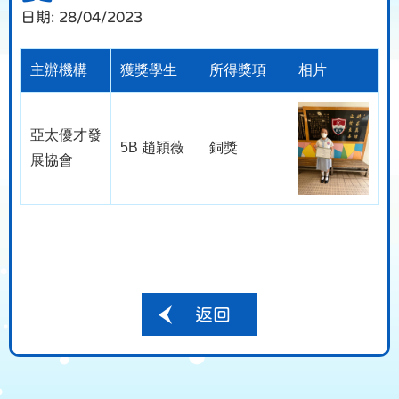
日期:
28/04/2023
主辦機構
獲獎學生
所得獎項
相片
亞太優才發
5B 趙穎薇
銅獎
展協會
返回