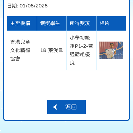
日期:
01/06/2026
主辦機構
獲獎學生
所得獎項
相片
小學初級
香港兒童
組P1-2-普
文化藝術
1B 蔡浚韋
通話組優
協會
良
返回