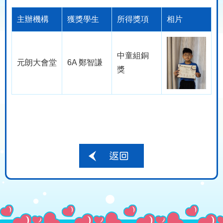
主辦機構
獲獎學生
所得獎項
相片
中童組銅
元朗大會堂
6A 鄭智謙
獎
返回