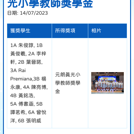
光小學教師獎學金
日期:
14/07/2023
獲獎學生
所得獎項
相片
1A 朱俊諄, 1B
黃俊羲, 2A 李梓
軒, 2B 葉晉諾,
3A Rai
元朗真光小
Premiana,3B 楊
學教師獎學
永康, 4A 陳亮博,
金
4B 黃銘浩,
5A 傅書涵, 5B
譚茗希, 6A 曾悅
洋, 6B 張明威