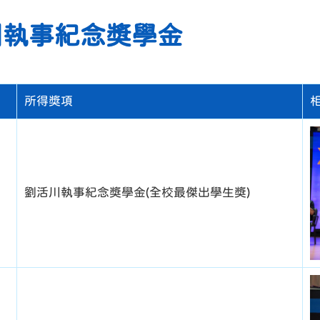
活川執事紀念獎學金
所得獎項
劉活川執事紀念獎學金(全校最傑出學生獎)