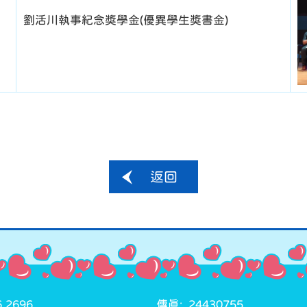
劉活川執事紀念獎學金(優異學生獎書金)
返回
 2696
傳真: 24430755