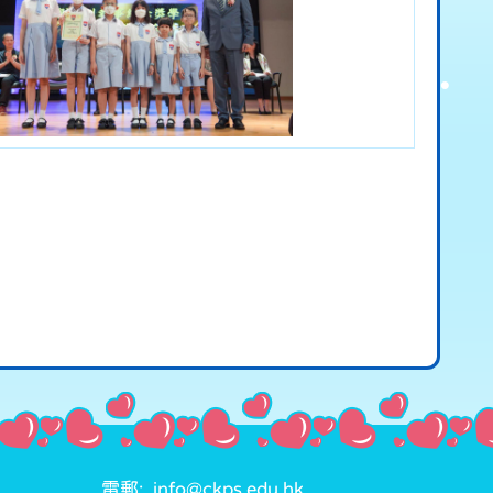
電郵: info@ckps.edu.hk