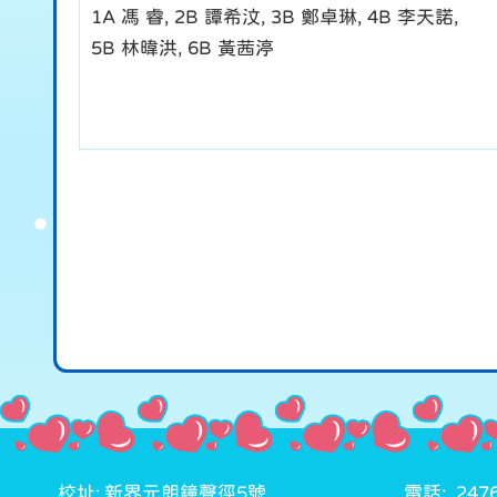
1A 馮 睿, 2B 譚希汶, 3B 鄭卓琳, 4B 李天諾,
5B 林暐洪, 6B 黃茜渟
校址: 新界元朗鐘聲徑5號
電話: 2476