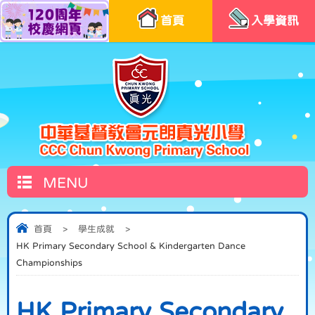
首頁
入學資訊
MENU
首頁
>
學生成就
>
HK Primary Secondary School & Kindergarten Dance
Championships
HK Primary Secondary