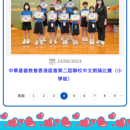
23/05/2023
中華基督教會香港區會第二屆聯校中文朗誦比賽（小
學組）
頁面:
1
2
3
4
5
6
7
8
9
…