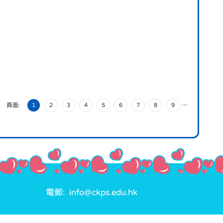
頁面:
1
2
3
4
5
6
7
8
9
…
電郵: info@ckps.edu.hk